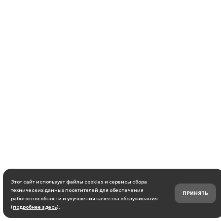
Этот сайт использует файлы cookies и сервисы сбора
технических данных посетителей для обеспечения
ПРИНЯТЬ
работоспособности и улучшения качества обслуживания
(
подробнее здесь
).